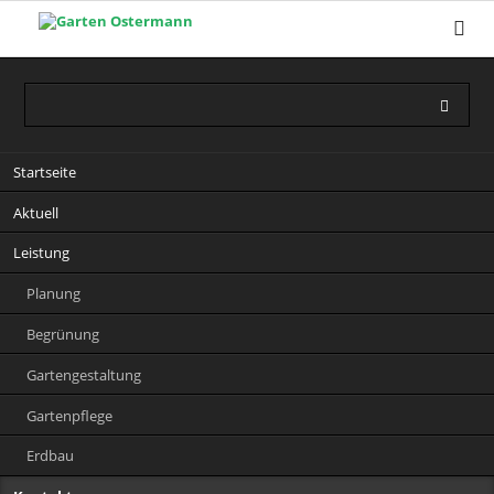
Navigation
Startseite
überspringen
Aktuell
Leistung
Planung
Begrünung
Gartengestaltung
Gartenpflege
Erdbau