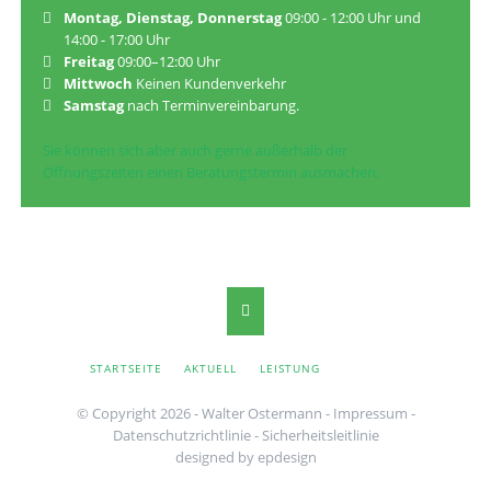
Montag, Dienstag, Donnerstag
09:00 - 12:00 Uhr und
14:00 - 17:00 Uhr
Freitag
09:00–12:00 Uhr
Mittwoch
Keinen Kundenverkehr
Samstag
nach Terminvereinbarung.
Sie können sich aber auch gerne außerhalb der
Öffnungszeiten einen Beratungstermin ausmachen.
NAVIGATION
STARTSEITE
AKTUELL
LEISTUNG
KONTAKT
ÜBERSPRINGEN
© Copyright 2026 - Walter Ostermann -
Impressum
-
Datenschutzrichtlinie
-
Sicherheitsleitlinie
designed by
epdesign