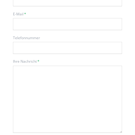
Pflichtfeld
E-Mail
*
Telefonnummer
Pflichtfeld
Ihre Nachricht
*