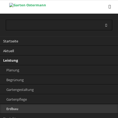
Navigation
Startseite
überspringen
Aktuell
Leistung
Planung
Begrünung
Gartengestaltung
Gartenpflege
Erdbau